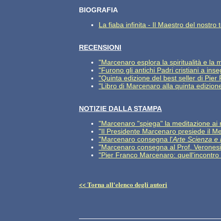
BIOGRAFIA
La fiaba infinita - Il Maestro del nostr
RECENSIONI
"Marcenaro esplora la spiritualità e la m
"Furono gli antichi Padri cristiani a ins
"Quinta edizione del best seller di Pie
"Libro di Marcenaro alla quinta edizione
NOTIZIE DALLA STAMPA
"Marcenaro "spiega" la meditazione ai r
"Il Presidente Marcenaro presiede il M
"Marcenaro consegna l'
Arte Scienza e
"Marcenaro consegna al Prof. Veronesi
"Pier Franco Marcenaro: quell'incontro 
<< Torna all'elenco degli autori