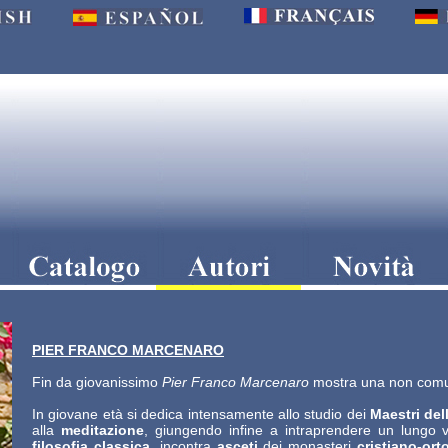
PIER FRANCO MARCENARO
Fin da giovanissimo
Pier Franco Marcenaro
mostra una non comu
In giovane età si dedica intensamente allo studio dei
Maestri del
alla
meditazione
, giungendo infine a intraprendere un lungo v
filosofia classica
, incontra
asceti
dei monasteri
cristiano-ort