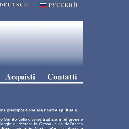
ne predisposizione alla
ricerca spirituale
.
lo Spirito
delle diverse
tradizioni religiose
e
iaggio di ricerca: in
Grecia
, culla dell’antica
odossi
, mentre in
Turchia
,
Persia
e
Pakistan