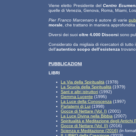
Viene eletto Presidente del
Centro Ecumeni
quelle di Venezia, Genova, Roma, Miami, Los
Pier Franco Marcenaro
è autore di varie
pub
morale
, che trattano in maniera approfondita 
Diversi dei suoi
oltre 4.000 Discorsi
sono pubb
Considerato da migliaia di ricercatori di tutt
dell’
autentico scopo dell’esistenza
trovano 
PUBBLICAZIONI
LIBRI
La Via della Spiritualità
(1978)
La Scuola della Spiritualità
(1979)
Sant e altri istruttori
(1992)
Gemma Lucente
(1995)
La Luce della Conoscenza
(1997)
Parlatemi di Lui
(1998)
Gocce di Nettare (Vol. I)
(2001)
La Luce Divina nella Bibbia
(2007)
Spiritualità e Meditazione degli Antichi 
Gocce di Nettare (Vol. II)
(2016)
Scienza e Meditazione (2016)
(in forma
IL LIBRO della Creazione
(2019)