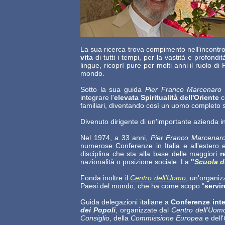
La sua ricerca trova compimento nell'incontr
vita
di tutti i tempi, per la vastità e profon
lingue, ricoprì pure per molti anni il ruolo d
mondo.
Sotto la sua guida
Pier Franco Marcenaro
integrare l'
elevata Spiritualità dell'Oriente
c
familiari, diventando così un uomo completo s
Divenuto dirigente di un'importante azienda i
Nel 1974, a 33 anni,
Pier Franco Marcenar
numerose Conferenze in Italia e all'estero 
disciplina che sta alla base delle maggiori
re
nazionalità o posizione sociale. La
"
Scuola de
Fonda inoltre il
Centro dell'Uomo
, un'organiz
Paesi del mondo, che ha come scopo "
servir
Guida delegazioni italiane a
Conferenze inte
dei Popoli
, organizzate dal
Centro dell'Uo
Consiglio
, della
Commissione Europea
e dell'