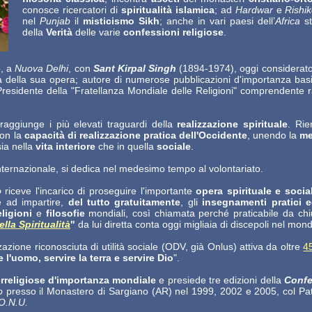
conosce ricercatori di
spiritualità islamica
; ad
Hardwar
e
Rishi
nel
Punjab
il
misticismo Sikh
; anche in vari paesi dell’
Africa
st
della
Verità
delle varie
confessioni religiose
.
o, a
Nuova Delhi
, con
Sant Kirpal Singh
(1894-1974), oggi considerat
dità della sua opera; autore di numerose pubblicazioni d'importanza bas
i Presidente della "Fratellanza Mondiale delle Religioni" comprendente ra
raggiunge i più elevati traguardi della
realizzazione spirituale
. Rie
on la
capacità di realizzazione pratica dell'Occidente
, unendo la
me
ia nella
vita interiore
che in quella
sociale
.
nternazionale, si dedica nel medesimo tempo al volontariato.
o
riceve l'incarico di proseguire l'importante
opera spirituale e soci
e ad impartire,
del tutto gratuitamente
, gli
insegnamenti pratici
ligioni
e
filosofie
mondiali, così chiamata perché praticabile da chi
lla Spiritualità
"
da lui diretta conta oggi migliaia di discepoli nel mon
zazione riconosciuta di utilità sociale (ODV, già Onlus) attiva da oltre
4
e l'uomo, servire la terra e servire Dio
".
rreligiose d'importanza mondiale
e presiede tre edizioni della
Confe
mo
presso il Monastero di Sargiano (AR) nel 1999, 2002 e 2005, col Patr
O.N.U.