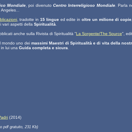
co Mondiale
, poi divenuto
Centro Interreligioso Mondiale
. Parla 
 Angeles...
blicazioni
, tradotte in
15 lingue
ed edite in
oltre un milione di copie
i vari aspetti della
Spiritualità
.
licati anche sulla Rivista di Spiritualità "
La Sorgente/The Source
", ed
o il mondo uno dei
massimi Maestri di Spiritualità e di vita della nos
in lui una
Guida completa e sicura
.
Padri
(2014)
to pdf gratuito, 231 Kb)