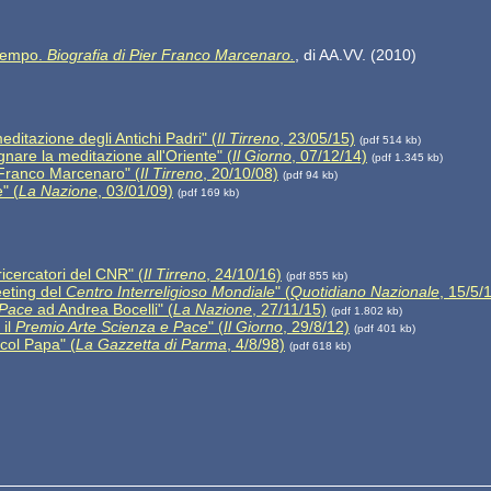
o tempo.
Biografia di Pier Franco Marcenaro.
, di AA.VV. (2010)
editazione degli Antichi Padri" (
Il Tirreno
, 23/05/15)
(pdf 514 kb)
egnare la meditazione all'Oriente" (
Il Giorno
, 07/12/14)
(pdf 1.345 kb)
r Franco Marcenaro" (
Il Tirreno
, 20/10/08)
(pdf 94 kb)
" (
La Nazione
, 03/01/09)
(pdf 169 kb)
icercatori del CNR" (
Il Tirreno
, 24/10/16)
(pdf 855 kb)
eeting del
Centro Interreligioso Mondiale
" (
Quotidiano Nazionale
, 15/5/
 Pace
ad Andrea Bocelli" (
La Nazione
, 27/11/15)
(pdf 1.802 kb)
 il
Premio Arte Scienza e Pace
" (
Il Giorno
, 29/8/12)
(pdf 401 kb)
col Papa" (
La Gazzetta di Parma
, 4/8/98)
(pdf 618 kb)