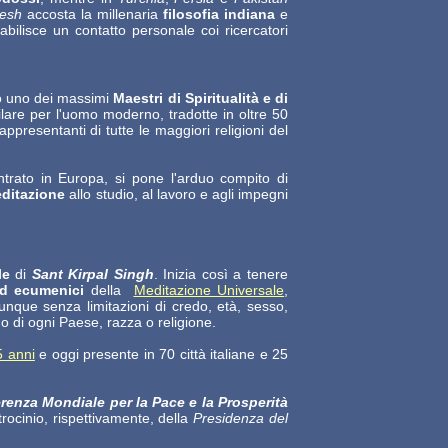
kesh
accosta la millenaria
filosofia indiana
e
abilisce un contatto personale coi ricercatori
o uno dei massimi
Maestri di Spiritualità e di
ilare per l'uomo moderno, tradotte in oltre 50
ppresentanti di tutte le maggiori religioni del
ntrato in Europa, si pone l'arduo compito di
ditazione
allo studio, al lavoro e agli impegni
ale
di
Sant Kirpal Singh
. Inizia così a tenere
 ed ecumenici
della
Meditazione Universale
,
unque senza limitazioni di credo, età, sesso,
do di ogni Paese, razza o religione.
5 anni
e oggi presente in 70 città italiane e 25
renza Mondiale per la Pace e la Prosperità
ocinio, rispettivamente, della
Presidenza del